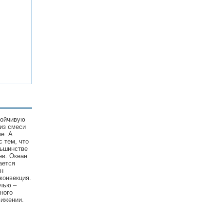
тойчивую
из смеси
е. А
с тем, что
льшинстве
ев. Океан
ается
он
конвекция.
очью –
ного
вижении.