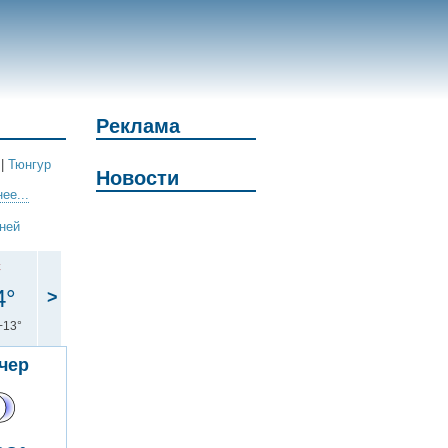
Реклама
|
Тюнгур
Новости
ее...
дней
с
4°
>
+13°
чер