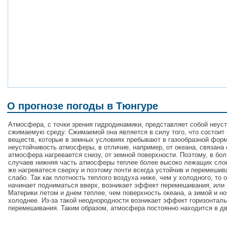
О прогнозе погоды в Тюнгуре
Атмосфера, с точки зрения гидродинамики, представляет собой неус
сжимаемую среду. Сжимаемой она является в силу того, что состоит 
веществ, которые в земных условиях пребывают в газообразной форм
неустойчивость атмосферы, в отличие, например, от океана, связана 
атмосфера нагревается снизу, от земной поверхности. Поэтому, в бо
случаев нижняя часть атмосферы теплее более высоко лежащих сло
же нагреватеся сверху и поэтому почти всегда устойчив и перемешив
слабо. Так как плотность теплого воздуха ниже, чем у холодного, то 
начинает подниматься вверх, возникает эффект перемешивания, или 
Материки летом и днем теплее, чем поверхность океана, а зимой и н
холоднее. Из-за такой неоднородности возникает эффект горизонталь
перемешивания. Таким образом, атмосфера постоянно находится в д