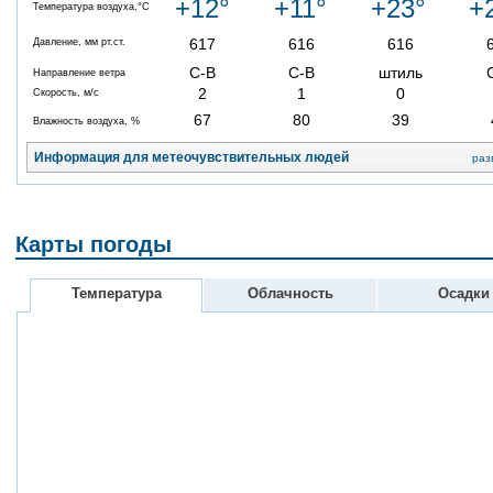
+12°
+11°
+23°
+
Температура воздуха,°C
617
616
616
Давление, мм рт.ст.
С-В
С-В
штиль
Направление ветра
2
1
0
Скорость, м/с
67
80
39
Влажность воздуха, %
Информация для метеочувствительных людей
раз
Карты погоды
Температура
Облачность
Осадки