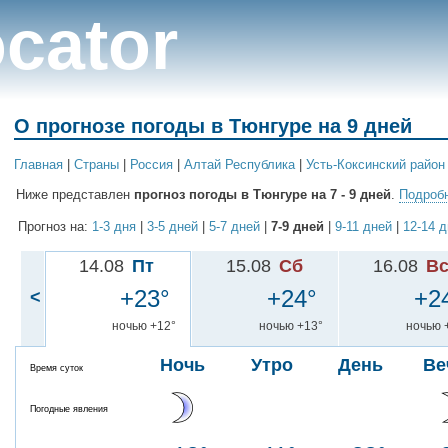
cator
О прогнозе погоды в Тюнгуре на 9 дней
Главная
|
Cтраны
|
Россия
|
Алтай Республика
|
Усть-Коксинский район
Ниже представлен
прогноз погоды в Тюнгуре на 7 - 9 дней
.
Подробн
Прогноз на:
1-3 дня
|
3-5 дней
|
5-7 дней
|
7-9 дней
|
9-11 дней
|
12-14 
14.08
Пт
15.08
Сб
16.08
В
+23°
+24°
+2
<
ночью +12°
ночью +13°
ночью 
Ночь
Утро
День
Ве
Время суток
Погодные явления