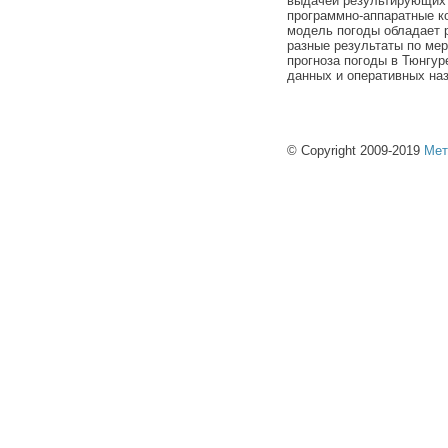
выдачей результирующих 
программно-аппаратные к
модель погоды обладает 
разные результаты по ме
прогноза погоды в Тюнгу
данных и оперативных на
© Copyright 2009-2019
Мет