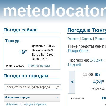
meteolocato
Погода сейчас
Погода в Тюнгу
Главная
|
Cтраны
|
Россия
Тюнгур
Ниже представлен
п
Давление 620 мм
Подробнее...
+9°
Влажность 89%
Ветер Вст, 1 м/с
Вода +14 °C
Прогноз на:
1-3 дня
|
14 дней
9 авг, Вс, 6:00
Прогноз погоды
11.08
Вт
Погода по городам
+24°
<
ночью +12°
Н
Избранные города
▲
Время суток
Добавить этот город в Избранное