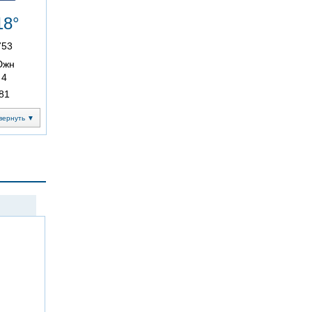
18°
753
Южн
4
81
вернуть ▼