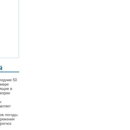
й
ледние 50
 мере
дящие в
еории
ы
авляет
ов погоды.
пряжения
рогноз