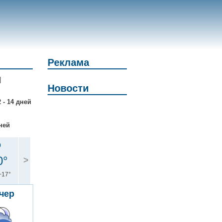
Реклама
|
Новости
 - 14 дней
ней
р
0°
>
+17°
чер