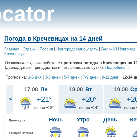
cator
Погода в Кречевицах на 14 дней
Главная
|
Cтраны
|
Россия
|
Новгородская область
|
Великий Новгород
Кречевицы
Ознакомьтесь, пожалуйста, с
прогнозом погоды в Кречевицах на 12
(двенадцатые, тринадцатые и четырнадцатые сутки).
Подробнее...
Прогноз на:
1-3 дня
|
3-5 дней
|
5-7 дней
|
7-9 дней
|
9-11 дней
|
12-14 д
17.08
Пн
18.08
Вт
19.08
С
+21°
+20°
+2
<
ночью +18°
ночью +14°
ночью 
Ночь
Утро
День
Ве
Время суток
Погодные явления