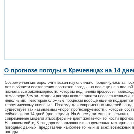
О прогнозе погоды в Кречевицах на 14 дне
Современная метеорололгическая наука сильно продвинулась за пос
лет в области составления прогнозов погоды, но все еще не в полной
познала все закономерности, которым подчинены процессы, происхо
атмосфере Земли. Модели погоды пока являются несовершенными, т
неполными. Некоторые сложные процессы вообще еще не поддаются
теоретическому описанию. Поэтому для современных моделей погод
существует так называемый «порог прогнозируемости», который сост
сейчас около 14 дней (две недели). На более длительные периоды
современные модели атмосферы не дают желаемой точности прогноз
На нашем сайте, благодаря использованию современных методов со
погодных данных, представлен наиболее точный из всех возможных п
погоды.