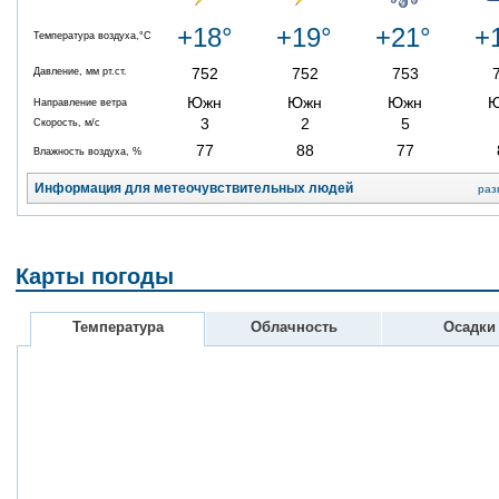
+18°
+19°
+21°
+
Температура воздуха,°C
752
752
753
Давление, мм рт.ст.
Южн
Южн
Южн
Направление ветра
3
2
5
Скорость, м/с
77
88
77
Влажность воздуха, %
Информация для метеочувствительных людей
раз
Карты погоды
Температура
Облачность
Осадки