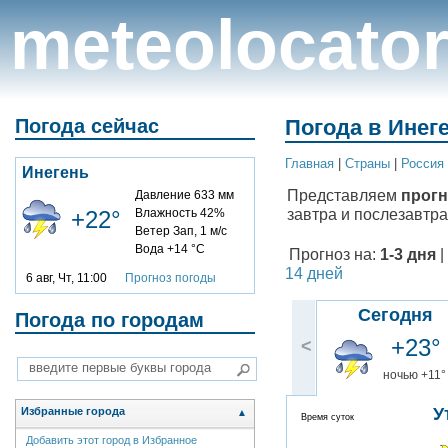
meteolocato
Погода сейчас
Погода в Инеге
Главная
|
Cтраны
|
Россия
Инегень
Представляем
прогн
Давление 633 мм
завтра и послезавтра
+22°
Влажность 42%
Ветер Зап, 1 м/с
Вода +14 °C
Прогноз на:
1-3 дня
|
14 дней
6 авг, Чт, 11:00
Прогноз погоды
Сегодня
Погода по городам
+23°
<
ночью +11°
У
Избранные города
▲
Время суток
Добавить этот город в Избранное