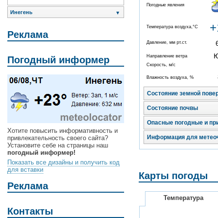
Погодные явления
Инегень
▼
+
Температура воздуха,°C
Реклама
Давление, мм рт.ст.
Направление ветра
Погодный информер
Скорость, м/с
Влажность воздуха, %
Состояние земной пове
Состояние почвы
Опасные погодные и пр
Хотите повысить информативность и
Информация для метео
привлекательность своего сайта?
Установите себе на страницы наш
погодный информер!
Показать все дизайны и получить код
для вставки
Карты погоды
Реклама
Температура
Контакты