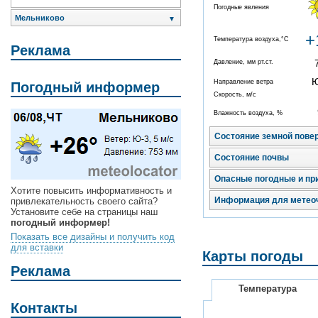
Погодные явления
Мельниково
▼
+
Температура воздуха,°C
Реклама
Давление, мм рт.ст.
Направление ветра
Погодный информер
Скорость, м/с
Влажность воздуха, %
Состояние земной пове
Состояние почвы
Опасные погодные и пр
Хотите повысить информативность и
Информация для метео
привлекательность своего сайта?
Установите себе на страницы наш
погодный информер!
Показать все дизайны и получить код
для вставки
Карты погоды
Реклама
Температура
Контакты