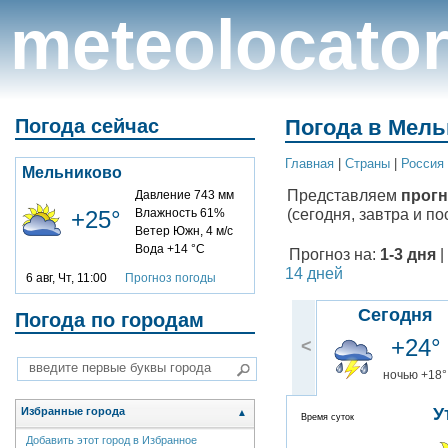
meteolocato
Погода сейчас
Погода в Мель
Главная
|
Cтраны
|
Россия
Мельниково
Представляем
прогн
Давление 743 мм
(сегодня, завтра и по
+25°
Влажность 61%
Ветер Южн, 4 м/с
Вода +14 °C
Прогноз на:
1-3 дня
|
14 дней
6 авг, Чт, 11:00
Прогноз погоды
Сегодня
Погода по городам
+24°
<
ночью +18°
У
Избранные города
▲
Время суток
Добавить этот город в Избранное