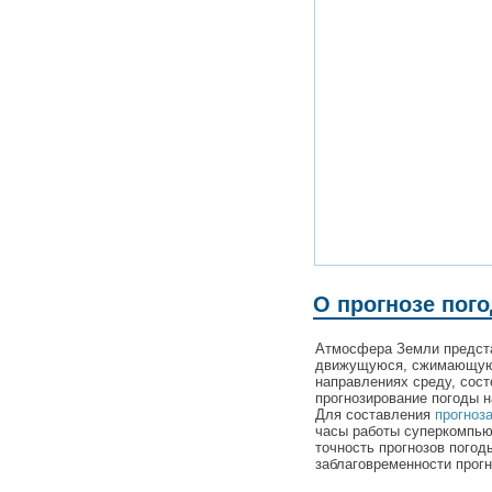
О прогнозе пог
Атмосфера Земли предста
движущуюся, сжимающую
направлениях среду, сост
прогнозирование погоды н
Для составления
прогноз
часы работы суперкомпьют
точность прогнозов погод
заблаговременности прогн