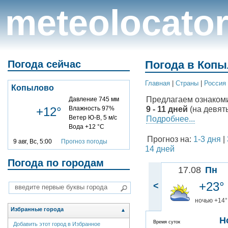
meteolocato
Погода сейчас
Погода в Копы
Главная
|
Cтраны
|
Россия
Копылово
Предлагаем ознаком
Давление 745 мм
9 - 11 дней
(на девят
+12°
Влажность 97%
Ветер Ю-В, 5 м/с
Подробнее...
Вода +12 °C
Прогноз на:
1-3 дня
|
9 авг, Вс, 5:00
Прогноз погоды
14 дней
Погода по городам
17.08
Пн
+23°
<
ночью +14°
Избранные города
▲
Н
Время суток
Добавить этот город в Избранное