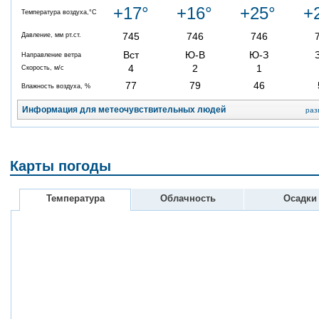
+17°
+16°
+25°
+
Температура воздуха,°C
745
746
746
Давление, мм рт.ст.
Вст
Ю-В
Ю-З
Направление ветра
4
2
1
Скорость, м/с
77
79
46
Влажность воздуха, %
Информация для метеочувствительных людей
раз
Карты погоды
Температура
Облачность
Осадки