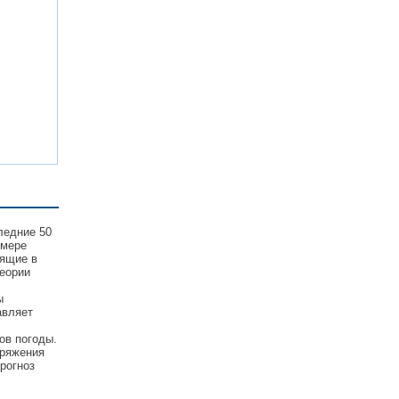
ледние 50
 мере
дящие в
еории
ы
авляет
ов погоды.
пряжения
рогноз