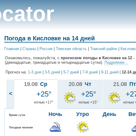
cator
Погода в Кисловке на 14 дней
Главная
|
Cтраны
|
Россия
|
Томская область
|
Томский район
|
Кисловк
Ознакомьтесь, пожалуйста, с
прогнозом погоды в Кисловке на 12 - 
(двенадцатые, тринадцатые и четырнадцатые сутки).
Подробнее...
Прогноз на:
1-3 дня
|
3-5 дней
|
5-7 дней
|
7-9 дней
|
9-11 дней
|
12-14 д
19.08
Ср
20.08
Чт
21.08
Пт
+25°
+25°
+2
<
ночью +17°
ночью +15°
ночью 
Ночь
Утро
День
Ве
Время суток
Погодные явления