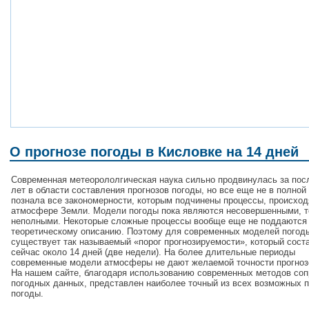
О прогнозе погоды в Кисловке на 14 дней
Современная метеорололгическая наука сильно продвинулась за пос
лет в области составления прогнозов погоды, но все еще не в полной
познала все закономерности, которым подчинены процессы, происхо
атмосфере Земли. Модели погоды пока являются несовершенными, т
неполными. Некоторые сложные процессы вообще еще не поддаются
теоретическому описанию. Поэтому для современных моделей погод
существует так называемый «порог прогнозируемости», который сост
сейчас около 14 дней (две недели). На более длительные периоды
современные модели атмосферы не дают желаемой точности прогноз
На нашем сайте, благодаря использованию современных методов со
погодных данных, представлен наиболее точный из всех возможных п
погоды.