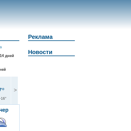
Реклама
а
Новости
14 дней
ней
7°
>
+16°
чер