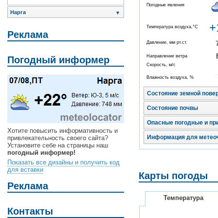
Погодные явления
Нарга
▼
+
Температура воздуха,°C
Реклама
Давление, мм рт.ст.
Направление ветра
Погодный информер
Скорость, м/с
Влажность воздуха, %
Состояние земной пове
Состояние почвы
Опасные погодные и пр
Хотите повысить информативность и
Информация для метео
привлекательность своего сайта?
Установите себе на страницы наш
погодный информер!
Показать все дизайны и получить код
для вставки
Карты погоды
Реклама
Температура
Контакты