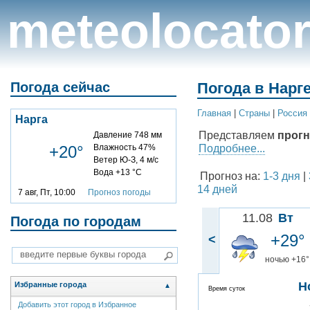
meteolocato
Погода сейчас
Погода в Нарг
Главная
|
Cтраны
|
Россия
Нарга
Представляем
прогн
Давление 748 мм
Подробнее...
+20°
Влажность 47%
Ветер Ю-З, 4 м/с
Вода +13 °C
Прогноз на:
1-3 дня
|
14 дней
7 авг, Пт, 10:00
Прогноз погоды
11.08
Вт
Погода по городам
+29°
<
ночью +16°
Н
Избранные города
▲
Время суток
Добавить этот город в Избранное