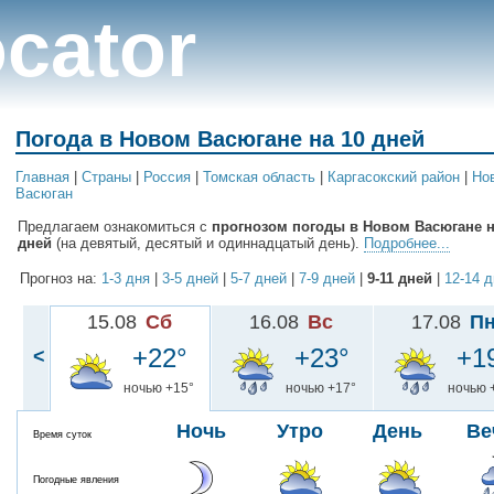
cator
Погода в Новом Васюгане на 10 дней
Главная
|
Cтраны
|
Россия
|
Томская область
|
Каргасокский район
|
Но
Васюган
Предлагаем ознакомиться с
прогнозом погоды в Новом Васюгане на
дней
(на девятый, десятый и одиннадцатый день).
Подробнее...
Прогноз на:
1-3 дня
|
3-5 дней
|
5-7 дней
|
7-9 дней
|
9-11 дней
|
12-14 
15.08
Сб
16.08
Вс
17.08
П
+22°
+23°
+1
<
ночью +15°
ночью +17°
ночью 
Ночь
Утро
День
Ве
Время суток
Погодные явления