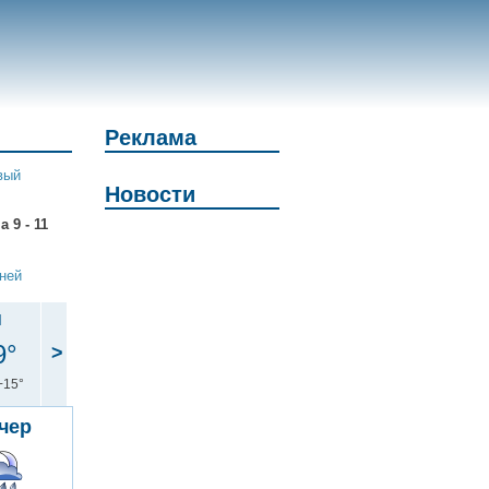
Реклама
вый
Новости
 9 - 11
дней
н
9°
>
+15°
чер