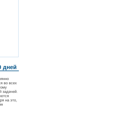
0 дней
оянно
я во всех
тому
й задачей.
уются
ря на это,
ия