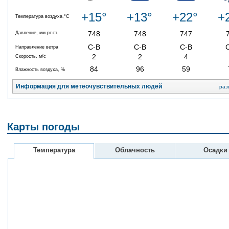
+15°
+13°
+22°
+
Температура воздуха,°C
748
748
747
Давление, мм рт.ст.
С-В
С-В
С-В
Направление ветра
2
2
4
Скорость, м/с
84
96
59
Влажность воздуха, %
Информация для метеочувствительных людей
раз
Карты погоды
Температура
Облачность
Осадки