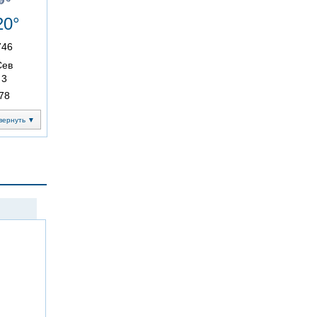
20°
746
Сев
3
78
вернуть ▼