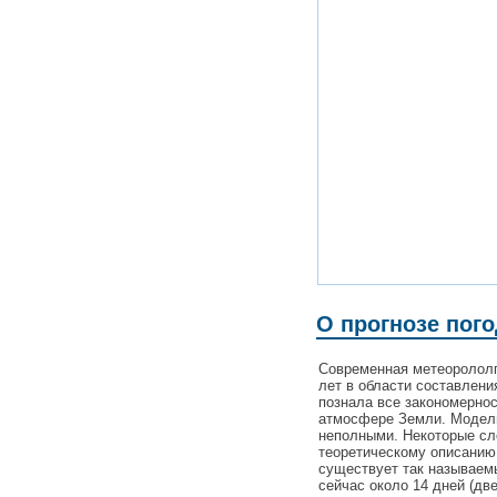
О прогнозе пог
Современная метеорололг
лет в области составлени
познала все закономерно
атмосфере Земли. Модели
неполными. Некоторые с
теоретическому описанию
существует так называемы
сейчас около 14 дней (дв