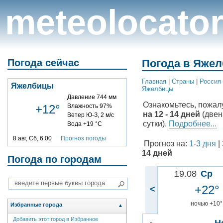
meteolocato
Погода сейчас
Погода в Яжел
Главная
|
Cтраны
|
Россия
Яжелбицы
Яжелбицы
Давление 744 мм
Ознакомьтесь, пожал
+12°
Влажность 97%
на 12 - 14 дней
(двен
Ветер Ю-З, 2 м/с
сутки).
Подробнее...
Вода +19 °C
8 авг, Сб, 6:00
Прогноз погоды
Прогноз на:
1-3 дня
|
14 дней
Погода по городам
19.08
Ср
+22°
<
ночью +10°
Избранные города
▲
Добавить этот город в Избранное