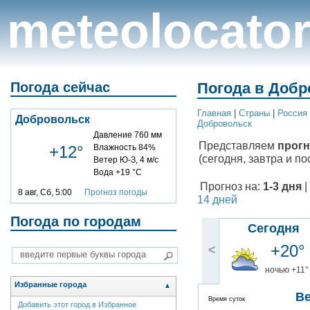
meteolocato
Погода сейчас
Погода в Добр
Главная
|
Cтраны
|
Россия
Добровольск
Добровольск
Давление 760 мм
Представляем
прогн
+12°
Влажность 84%
(сегодня, завтра и по
Ветер Ю-З, 4 м/с
Вода +19 °C
Прогноз на:
1-3 дня
|
8 авг, Сб, 5:00
Прогноз погоды
14 дней
Погода по городам
Сегодня
+20°
<
ночью +11°
Избранные города
▲
В
Время суток
Добавить этот город в Избранное