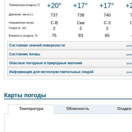
+20°
+17°
+17°
+
Температура воздуха,°C
737
738
740
Давление, мм рт.ст.
С-В
Сев
С-З
Направление ветра
2
2
2
Скорость, м/с
75
83
65
Влажность воздуха, %
Состояние земной поверхности
раз
Состояние почвы
раз
Опасные погодные и природные явления
раз
Информация для метеочувствительных людей
раз
Карты погоды
Температура
Облачность
Осадки