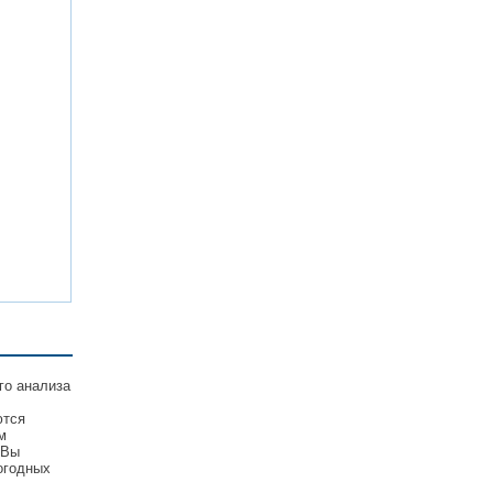
го анализа
ются
м
 Вы
огодных