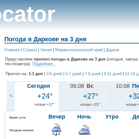
cator
Погода в Даркове на 3 дня
Главная
|
Cтраны
|
Чехия
|
Моравскосилезский край
|
Дарков
Представляем
прогноз погоды в Даркове на 3 дня
(сегодня, завтра
послезавтра).
Подробнее...
Прогноз на:
1-3 дня
|
3-5 дней
|
5-7 дней
|
7-9 дней
|
9-11 дней
|
12-14 
Сегодня
09.08
Вс
10.08
П
+24°
+27°
+3
<
ночью +17°
ночью +15°
ночью 
Вечер
Ночь
Утро
Д
Время суток
Погодные явления