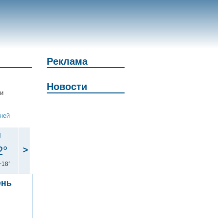
Реклама
Новости
 и
дней
н
2°
>
+18°
ень