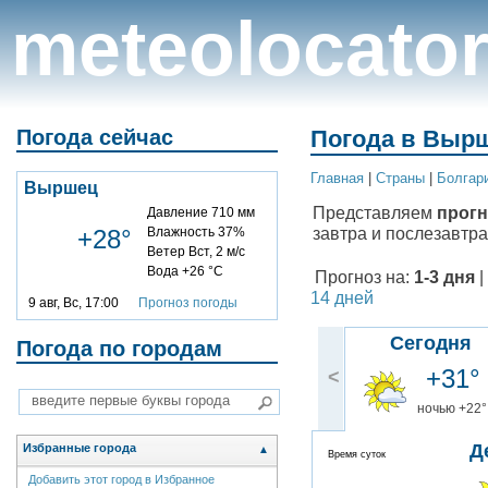
meteolocato
Погода сейчас
Погода в Вырш
Главная
|
Cтраны
|
Болгар
Выршец
Представляем
прогн
Давление 710 мм
завтра и послезавтра
+28°
Влажность 37%
Ветер Вст, 2 м/с
Вода +26 °C
Прогноз на:
1-3 дня
|
14 дней
9 авг, Вс, 17:00
Прогноз погоды
Сегодня
Погода по городам
+31°
<
ночью +22°
Д
Избранные города
▲
Время суток
Добавить этот город в Избранное