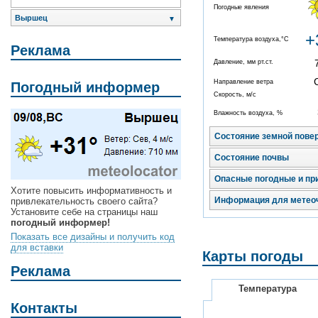
Погодные явления
Выршец
▼
+
Температура воздуха,°C
Реклама
Давление, мм рт.ст.
Направление ветра
Погодный информер
Скорость, м/с
Влажность воздуха, %
Состояние земной пове
Состояние почвы
Опасные погодные и пр
Хотите повысить информативность и
Информация для метео
привлекательность своего сайта?
Установите себе на страницы наш
погодный информер!
Показать все дизайны и получить код
для вставки
Карты погоды
Реклама
Температура
Контакты