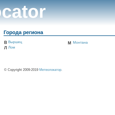
cator
Города региона
Выршец
В
Монтана
М
Лом
Л
© Copyright 2009-2019
Метеолокатор
.