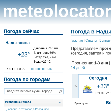
meteolocato
Погода сейчас
Погода в Надь
Главная
|
Cтраны
|
Венгри
Надьканижа
Представляем
прогн
Давление 746 мм
(сегодня, завтра и по
+23°
Влажность 66%
Ветер Сев, 9 м/с
Вода +27 °C
Прогноз на:
1-3 дня
|
14 дней
7 авг, Пт, 5:00
Прогноз погоды
Сегодня
Погода по городам
+33°
<
ночью +25°
В
Избранные города
▲
Время суток
Добавить этот город в Избранное