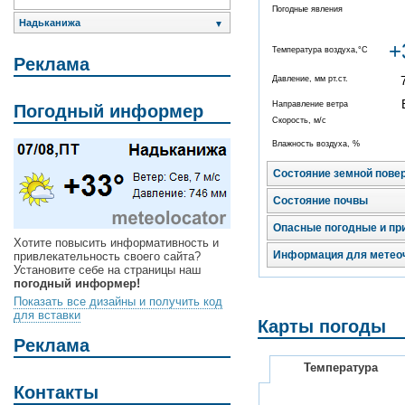
Погодные явления
Надьканижа
▼
+
Температура воздуха,°C
Реклама
Давление, мм рт.ст.
Направление ветра
Погодный информер
Скорость, м/с
Влажность воздуха, %
Состояние земной пове
Состояние почвы
Опасные погодные и пр
Хотите повысить информативность и
Информация для метео
привлекательность своего сайта?
Установите себе на страницы наш
погодный информер!
Показать все дизайны и получить код
для вставки
Карты погоды
Реклама
Температура
Контакты