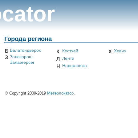
cator
Города региона
Балатондьерок
Б
Кестхей
Хевиз
К
Х
Залакарош
З
Ленти
Л
Залаэгерсег
Надьканижа
Н
© Copyright 2009-2019
Метеолокатор
.