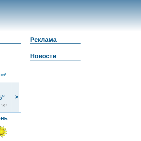
Реклама
Новости
дней
н
5°
>
+19°
ень