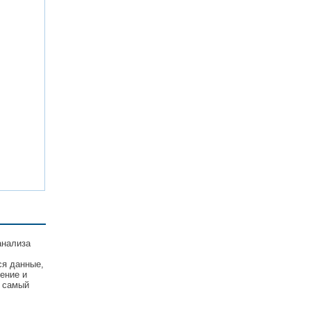
анализа
ся данные,
ение и
е самый