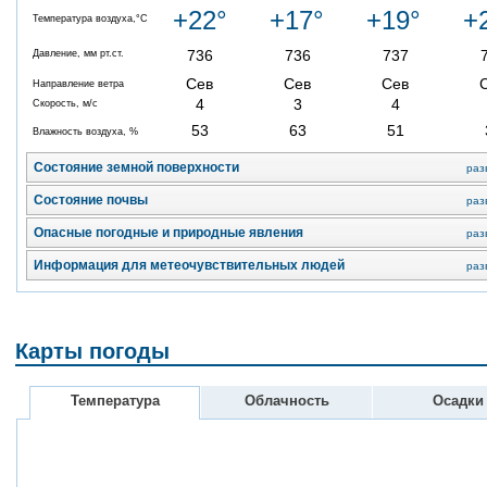
+22°
+17°
+19°
+
Температура воздуха,°C
736
736
737
Давление, мм рт.ст.
Сев
Сев
Сев
Направление ветра
4
3
4
Скорость, м/с
53
63
51
Влажность воздуха, %
Состояние земной поверхности
раз
Состояние почвы
раз
Опасные погодные и природные явления
раз
Информация для метеочувствительных людей
раз
Карты погоды
Температура
Облачность
Осадки