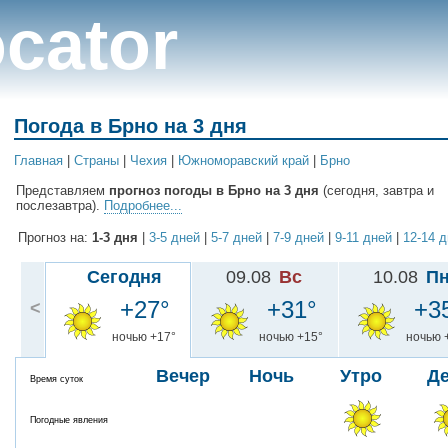
cator
Погода в Брно на 3 дня
Главная
|
Cтраны
|
Чехия
|
Южноморавский край
|
Брно
Представляем
прогноз погоды в Брно на 3 дня
(сегодня, завтра и
послезавтра).
Подробнее...
Прогноз на:
1-3 дня
|
3-5 дней
|
5-7 дней
|
7-9 дней
|
9-11 дней
|
12-14 
Сегодня
09.08
Вс
10.08
П
+27°
+31°
+3
<
ночью +17°
ночью +15°
ночью 
Вечер
Ночь
Утро
Д
Время суток
Погодные явления