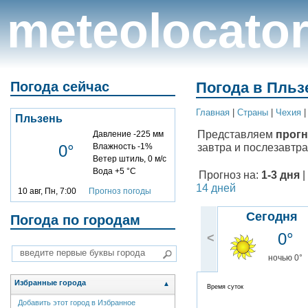
meteolocato
Погода сейчас
Погода в Пльзе
Главная
|
Cтраны
|
Чехия
Пльзень
Представляем
прогн
Давление -225 мм
завтра и послезавтра
0°
Влажность -1%
Ветер штиль, 0 м/с
Вода +5 °C
Прогноз на:
1-3 дня
|
14 дней
10 авг, Пн, 7:00
Прогноз погоды
Сегодня
Погода по городам
0°
<
ночью 0°
Избранные города
▲
Время суток
Добавить этот город в Избранное