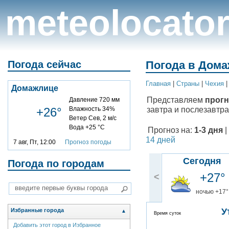
meteolocato
Погода сейчас
Погода в Дома
Главная
|
Cтраны
|
Чехия
Домажлице
Представляем
прогн
Давление 720 мм
завтра и послезавтра
+26°
Влажность 34%
Ветер Сев, 2 м/с
Вода +25 °C
Прогноз на:
1-3 дня
|
14 дней
7 авг, Пт, 12:00
Прогноз погоды
Сегодня
Погода по городам
+27°
<
ночью +17°
У
Избранные города
▲
Время суток
Добавить этот город в Избранное