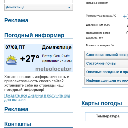
Погодные явления
Домажлице
▼
+
Температура воздуха,°C
Реклама
Давление, мм рт.ст.
Направление ветра
Погодный информер
Скорость, м/с
Влажность воздуха, %
Состояние земной пове
Состояние почвы
Опасные погодные и пр
Хотите повысить информативность и
Информация для метео
привлекательность своего сайта?
Установите себе на страницы наш
погодный информер!
Показать все дизайны и получить код
для вставки
Карты погоды
Реклама
Температура
Контакты