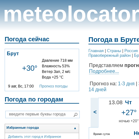
meteolocato
Погода сейчас
Погода в Брут
Главная
|
Cтраны
|
Россия
Брут
Правобережный район
|
Бр
Давление 718 мм
Представляем
прогн
+30°
Влажность 53%
Подробнее...
Ветер Зап, 2 м/с
Вода +25 °C
Прогноз на:
1-3 дня
|
9 авг, Вс, 17:00
Прогноз погоды
14 дней
Погода по городам
13.08
Чт
+27°
<
ночью +20°
Избранные города
▲
Н
Время суток
Добавить этот город в Избранное