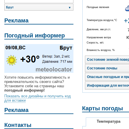
Брут
Погодные явления
▼
+
Реклама
Температура воздуха,°C
Давление, мм рт.ст.
Погодный информер
Направление ветра
Скорость, м/с
Влажность воздуха, %
Состояние земной пове
Состояние почвы
Опасные погодные и пр
Хотите повысить информативность и
привлекательность своего сайта?
Информация для метео
Установите себе на страницы наш
погодный информер!
Показать все дизайны и получить код
для вставки
Карты погоды
Реклама
Температура
Контакты