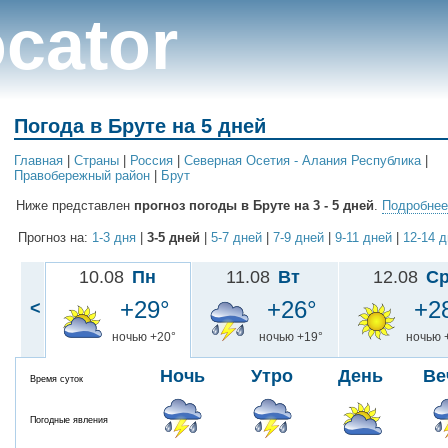
cator
Погода в Бруте на 5 дней
Главная
|
Cтраны
|
Россия
|
Северная Осетия - Алания Республика
|
Правобережный район
|
Брут
Ниже представлен
прогноз погоды в Бруте на 3 - 5 дней
.
Подробнее.
Прогноз на:
1-3 дня
|
3-5 дней
|
5-7 дней
|
7-9 дней
|
9-11 дней
|
12-14 
10.08
Пн
11.08
Вт
12.08
С
+29°
+26°
+2
<
ночью +20°
ночью +19°
ночью 
Ночь
Утро
День
Ве
Время суток
Погодные явления