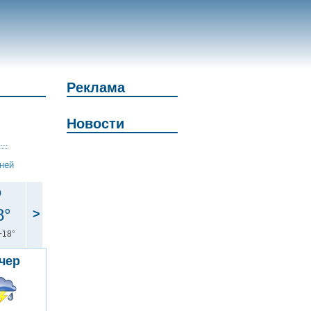
Реклама
Новости
..
дней
р
8°
>
+18°
чер