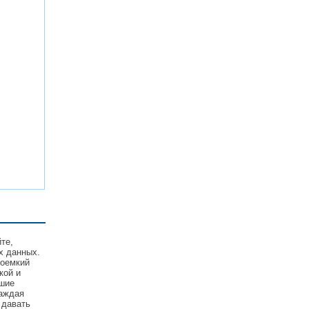
те,
х данных.
соемкий
кой и
йшие
Каждая
 давать