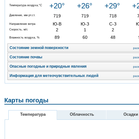
+20°
+26°
+29°
+
Температура воздуха,°C
719
719
718
Давление, мм рт.ст.
Ю-В
Ю-З
С-З
Направление ветра
2
1
2
Скорость, м/с
89
60
48
Влажность воздуха, %
Состояние земной поверхности
раз
Состояние почвы
раз
Опасные погодные и природные явления
раз
Информация для метеочувствительных людей
раз
Карты погоды
Температура
Облачность
Осадки