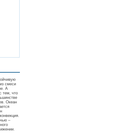
тойчивую
из смеси
е. А
с тем, что
льшинстве
ев. Океан
ается
он
конвекция.
очью –
ного
вижении.