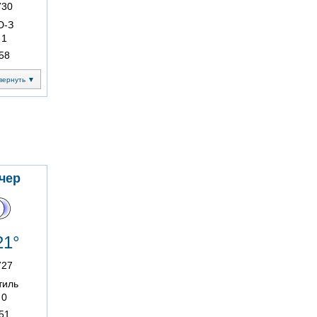
730
Ю-З
1
58
вернуть ▼
чер
21°
727
тиль
0
51