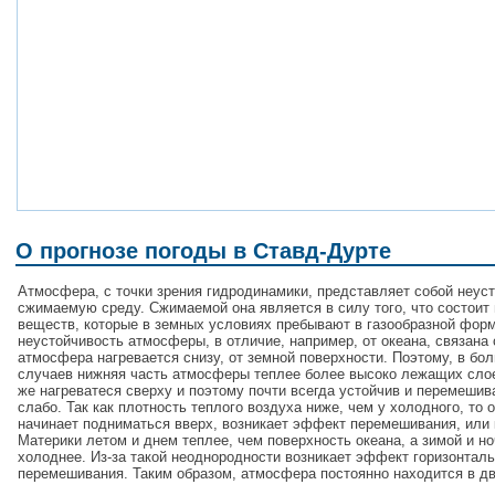
О прогнозе погоды в Ставд-Дурте
Атмосфера, с точки зрения гидродинамики, представляет собой неус
сжимаемую среду. Сжимаемой она является в силу того, что состоит 
веществ, которые в земных условиях пребывают в газообразной форм
неустойчивость атмосферы, в отличие, например, от океана, связана 
атмосфера нагревается снизу, от земной поверхности. Поэтому, в бо
случаев нижняя часть атмосферы теплее более высоко лежащих сло
же нагреватеся сверху и поэтому почти всегда устойчив и перемешив
слабо. Так как плотность теплого воздуха ниже, чем у холодного, то 
начинает подниматься вверх, возникает эффект перемешивания, или 
Материки летом и днем теплее, чем поверхность океана, а зимой и н
холоднее. Из-за такой неоднородности возникает эффект горизонталь
перемешивания. Таким образом, атмосфера постоянно находится в д