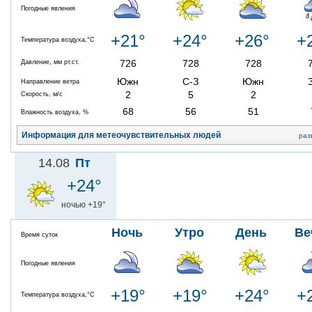
Погодные явления
+21°
+24°
+26°
+
Температура воздуха,°C
726
728
728
Давление, мм рт.ст.
Южн
С-З
Южн
Направление ветра
2
5
2
Скорость, м/с
68
56
51
Влажность воздуха, %
Информация для метеочувствительных людей
раз
14.08
Пт
+24°
ночью +19°
Ночь
Утро
День
Ве
Время суток
Погодные явления
+19°
+19°
+24°
+
Температура воздуха,°C