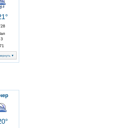
21°
728
Зап
3
71
вернуть ▼
чер
20°