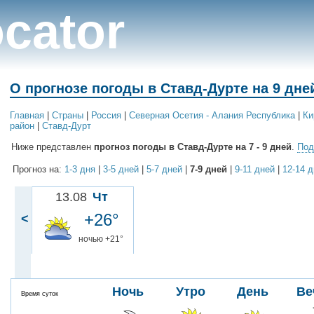
cator
О прогнозе погоды в Ставд-Дурте на 9 дне
Главная
|
Cтраны
|
Россия
|
Северная Осетия - Алания Республика
|
Ки
район
|
Ставд-Дурт
Ниже представлен
прогноз погоды в Ставд-Дурте на 7 - 9 дней
.
Под
Прогноз на:
1-3 дня
|
3-5 дней
|
5-7 дней
|
7-9 дней
|
9-11 дней
|
12-14 
13.08
Чт
+26°
<
ночью +21°
Ночь
Утро
День
Ве
Время суток