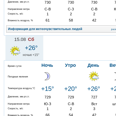
730
730
730
Давление, мм рт.ст.
С-В
С-З
С-В
Направление ветра
1
2
2
Скорость, м/с
61
58
42
Влажность воздуха, %
Информация для метеочувствительных людей
раз
15.08
Сб
+26°
ночью +15°
Ночь
Утро
День
Ве
Время суток
Погодные явления
+15°
+20°
+26°
+
Температура воздуха,°C
729
729
727
Давление, мм рт.ст.
Ю-З
С-В
Вст
ш
Направление ветра
1
2
3
Скорость, м/с
66
54
42
Влажность воздуха, %