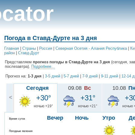
cator
Погода в Ставд-Дурте на 3 дня
Главная
|
Cтраны
|
Россия
|
Северная Осетия - Алания Республика
|
Ки
район
|
Ставд-Дурт
Представляем
прогноз погоды в Ставд-Дурте на 3 дня
(сегодня, за
послезавтра).
Подробнее...
Прогноз на:
1-3 дня
|
3-5 дней
|
5-7 дней
|
7-9 дней
|
9-11 дней
|
12-14 
Сегодня
09.08
Вс
10.08
П
+30°
+31°
+3
<
ночью +19°
ночью +21°
ночью 
Вечер
Ночь
Утро
Д
Время суток
Погодные явления