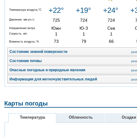
+22°
+19°
+24°
+
Температура воздуха,°C
725
724
724
Давление, мм рт.ст.
Южн
Ю-З
Сев
Направление ветра
1
1
1
Скорость, м/с
73
79
66
Влажность воздуха, %
Состояние земной поверхности
раз
Состояние почвы
раз
Опасные погодные и природные явления
раз
Информация для метеочувствительных людей
раз
Карты погоды
Температура
Облачность
Осадки