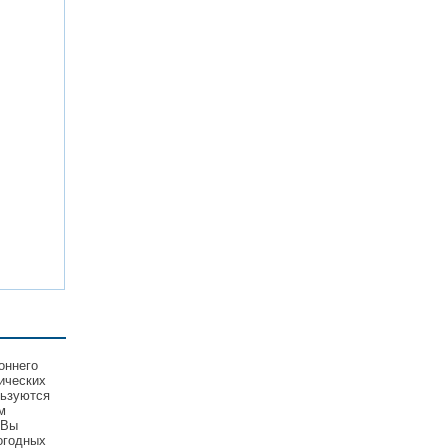
оннего
ических
льзуются
м
 Вы
огодных