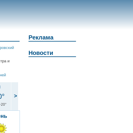
Реклама
ровский
Новости
втра и
дней
н
0°
>
+20°
ень