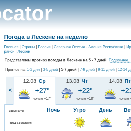
cator
Погода в Лескене на неделю
Главная
|
Cтраны
|
Россия
|
Северная Осетия - Алания Республика
|
Ир
район
|
Лескен
Представляем
прогноз погоды в Лескене на 5 - 7 дней
.
Подробнее..
Прогноз на:
1-3 дня
|
3-5 дней
|
5-7 дней
|
7-9 дней
|
9-11 дней
|
12-14 
12.08
Ср
13.08
Чт
14.08
Пт
+27°
+22°
+2
<
ночью +17°
ночью +18°
ночью 
Ночь
Утро
День
Ве
Время суток
Погодные явления