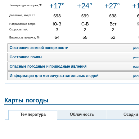
+17°
+24°
+27°
+
Температура воздуха,°C
698
699
698
Давление, мм рт.ст.
Ю-З
С-В
Вст
Направление ветра
3
2
2
Скорость, м/с
64
55
52
Влажность воздуха, %
Состояние земной поверхности
раз
Состояние почвы
раз
Опасные погодные и природные явления
раз
Информация для метеочувствительных людей
раз
Карты погоды
Температура
Облачность
Осадки