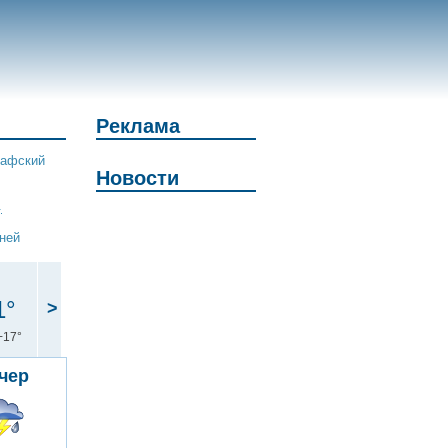
Реклама
афский
Новости
.
дней
1°
>
+17°
чер