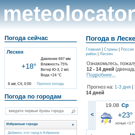
meteolocato
Погода сейчас
Погода в Леске
Главная
|
Cтраны
|
Россия
Лескен
район
|
Лескен
Давление 697 мм
Ознакомьтесь, пожал
+18°
Влажность 75%
12 - 14 дней
(двенадц
Ветер Ю-З, 2 м/с
Подробнее...
Вода +24 °C
8 авг, Сб, 0:00
Прогноз погоды
Прогноз на:
1-3 дня
|
14 дней
Погода по городам
19.08
Ср
+23°
<
ночью +17°
Избранные города
▲
Добавить этот город в Избранное