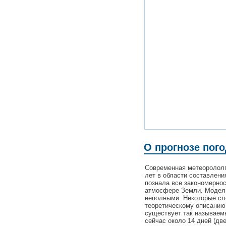
О прогнозе пого
Современная метеорололг
лет в области составлени
познала все закономерно
атмосфере Земли. Модели
неполными. Некоторые с
теоретическому описанию
существует так называемы
сейчас около 14 дней (дв