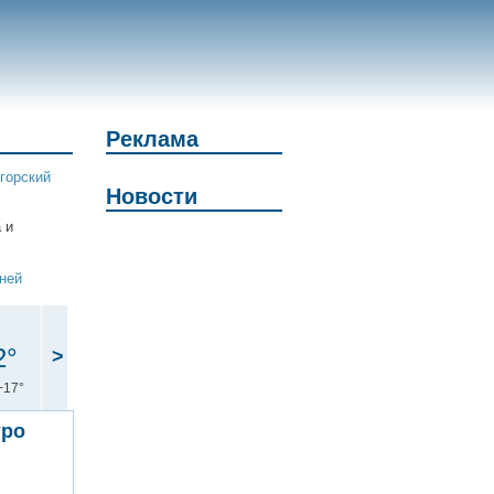
Реклама
горский
Новости
 и
дней
2°
>
+17°
тро