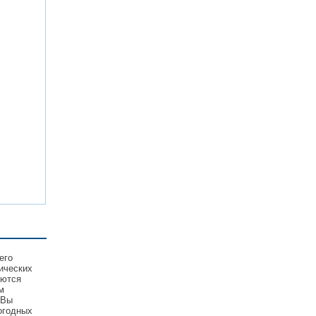
его
ических
уются
м
 Вы
огодных