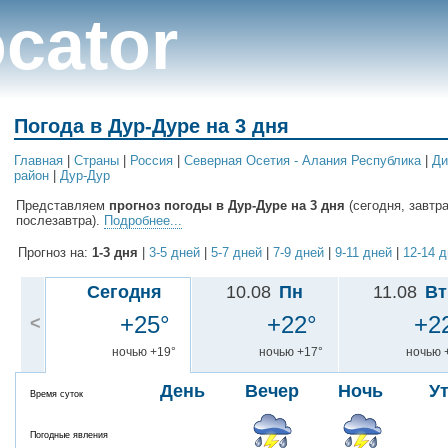
cator
Погода в Дур-Дуре на 3 дня
Главная
|
Cтраны
|
Россия
|
Северная Осетия - Алания Республика
|
Ди
район
|
Дур-Дур
Представляем
прогноз погоды в Дур-Дуре на 3 дня
(сегодня, завтра
послезавтра).
Подробнее...
Прогноз на:
1-3 дня
|
3-5 дней
|
5-7 дней
|
7-9 дней
|
9-11 дней
|
12-14 
Сегодня
10.08
Пн
11.08
Вт
+25°
+22°
+2
<
ночью +19°
ночью +17°
ночью 
День
Вечер
Ночь
У
Время суток
Погодные явления