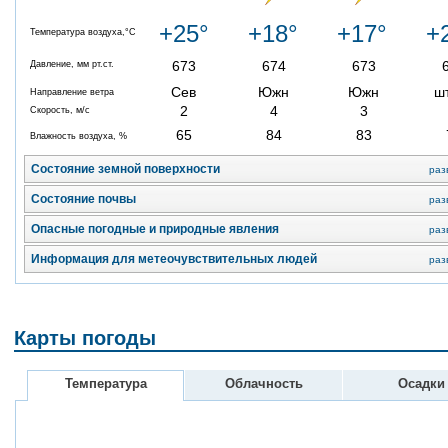
+25°
+18°
+17°
+
Температура воздуха,°C
673
674
673
Давление, мм рт.ст.
Сев
Южн
Южн
ш
Направление ветра
2
4
3
Скорость, м/с
65
84
83
Влажность воздуха, %
Состояние земной поверхности
раз
Состояние почвы
раз
Опасные погодные и природные явления
раз
Информация для метеочувствительных людей
раз
Карты погоды
Температура
Облачность
Осадки