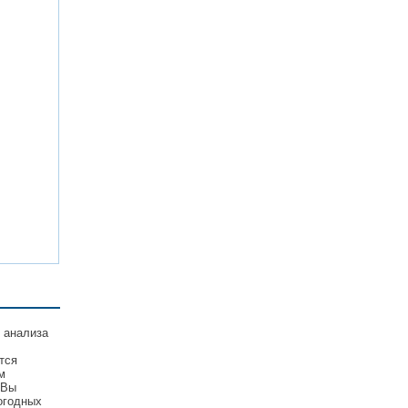
 анализа
тся
м
 Вы
огодных