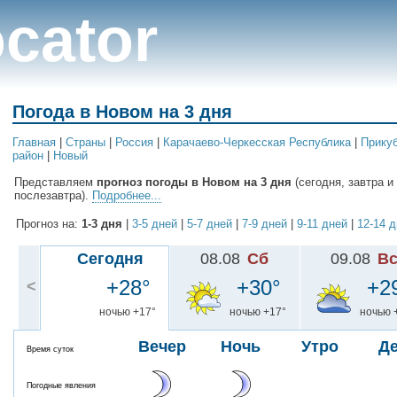
cator
Погода в Новом на 3 дня
Главная
|
Cтраны
|
Россия
|
Карачаево-Черкесская Республика
|
Прику
район
|
Новый
Представляем
прогноз погоды в Новом на 3 дня
(сегодня, завтра и
послезавтра).
Подробнее...
Прогноз на:
1-3 дня
|
3-5 дней
|
5-7 дней
|
7-9 дней
|
9-11 дней
|
12-14 
Сегодня
08.08
Сб
09.08
В
+28°
+30°
+2
<
ночью +17°
ночью +17°
ночью 
Вечер
Ночь
Утро
Д
Время суток
Погодные явления