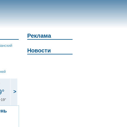
Реклама
банский
Новости
дней
с
9°
>
+19°
ень