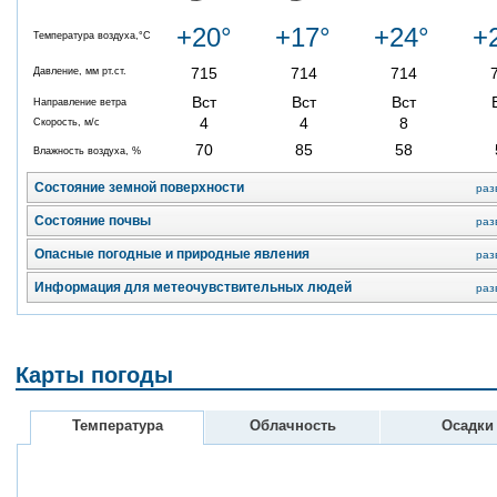
+20°
+17°
+24°
+
Температура воздуха,°C
715
714
714
Давление, мм рт.ст.
Вст
Вст
Вст
Направление ветра
4
4
8
Скорость, м/с
70
85
58
Влажность воздуха, %
Состояние земной поверхности
раз
Состояние почвы
раз
Опасные погодные и природные явления
раз
Информация для метеочувствительных людей
раз
Карты погоды
Температура
Облачность
Осадки