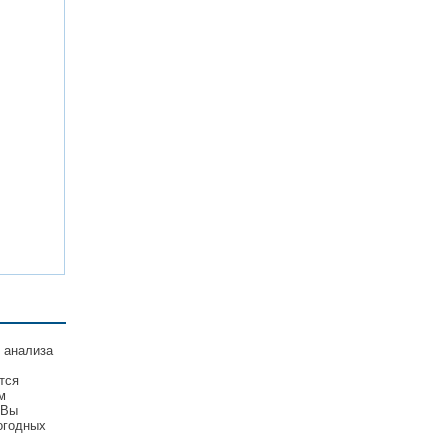
 анализа
тся
м
 Вы
огодных