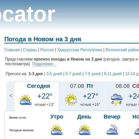
cator
Погода в Новом на 3 дня
Главная
|
Cтраны
|
Россия
|
Удмуртская Республика
|
Воткинский район
Представляем
прогноз погоды в Новом на 3 дня
(сегодня, завтра и
послезавтра).
Подробнее...
Прогноз на:
1-3 дня
|
3-5 дней
|
5-7 дней
|
7-9 дней
|
9-11 дней
|
12-14 
Сегодня
07.08
Пт
08.08
С
+22°
+27°
+2
<
ночью +13°
ночью +16°
ночью 
Утро
День
Вечер
Н
Время суток
Погодные явления