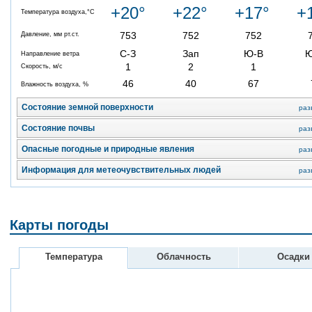
+20°
+22°
+17°
+
Температура воздуха,°C
753
752
752
Давление, мм рт.ст.
С-З
Зап
Ю-В
Направление ветра
1
2
1
Скорость, м/с
46
40
67
Влажность воздуха, %
Состояние земной поверхности
раз
Состояние почвы
раз
Опасные погодные и природные явления
раз
Информация для метеочувствительных людей
раз
Карты погоды
Температура
Облачность
Осадки