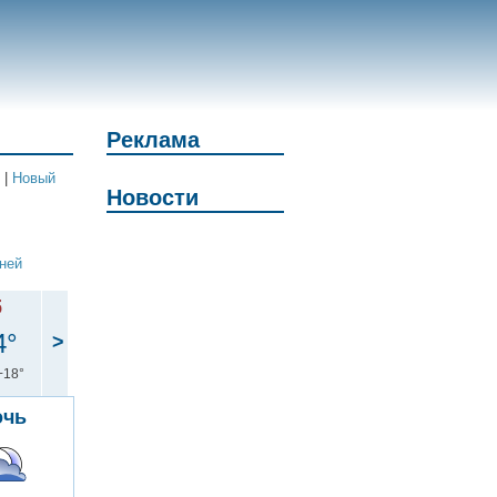
Реклама
|
Новый
Новости
дней
б
4°
>
+18°
очь