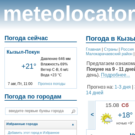
meteolocato
Погода сейчас
Погода в Кызы
Главная
|
Cтраны
|
Россия
Кызыл-Покун
Малокарачаевский район
Давление 646 мм
Предлагаем ознаком
+21°
Влажность 69%
Покуне на 9 - 11 дне
Ветер С-В, 6 м/с
день).
Подробнее...
Вода +23 °C
7 авг, Пт, 11:00
Прогноз погоды
Прогноз на:
1-3 дня
|
14 дней
Погода по городам
15.08
Сб
+18°
<
ночью +9°
Избранные города
▲
Добавить этот город в Избранное