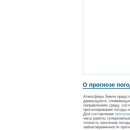
О прогнозе пог
Атмосфера Земли предста
движущуюся, сжимающую
направлениях среду, сост
прогнозирование погоды н
Для составления
прогноз
часы работы суперкомпьют
точность прогнозов погод
заблаговременности прогн