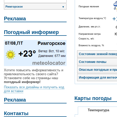
Римгорское
Погодные явления
▼
+
Реклама
Температура воздуха,°C
Давление, мм рт.ст.
Погодный информер
Направление ветра
Скорость, м/с
Влажность воздуха, %
Состояние земной пове
Состояние почвы
Опасные погодные и пр
Хотите повысить информативность и
привлекательность своего сайта?
Информация для метео
Установите себе на страницы наш
погодный информер!
Показать все дизайны и получить код
для вставки
Карты погоды
Реклама
Температура
Контакты