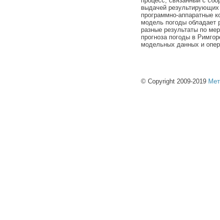
процесс, связанный с сбо
выдачей результирующих 
программно-аппаратные к
модель погоды обладает 
разные результаты по ме
прогноза погоды в Римго
модельных данных и опер
© Copyright 2009-2019
Мет