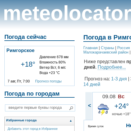
meteolocato
Погода сейчас
Погода в Римг
Главная
|
Cтраны
|
Россия
Римгорское
Малокарачаевский район
Давление 678 мм
Ниже представлен
п
+18°
Влажность 80%
дней
.
Подробнее...
Ветер Вст, 6 м/с
Вода +23 °C
Прогноз на:
1-3 дня
|
7 авг, Пт, 7:00
Прогноз погоды
14 дней
Погода по городам
09.08
Вс
+24°
<
ночью +18°
Избранные города
▲
Н
Время суток
Добавить этот город в Избранное