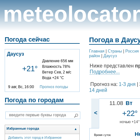
meteolocato
Погода сейчас
Погода в Даусу
Главная
|
Cтраны
|
Россия
Даусуз
район
|
Даусуз
Давление 656 мм
Ниже представлен
п
+21°
Влажность 78%
Подробнее...
Ветер Сев, 2 м/с
Вода +24 °C
Прогноз на:
1-3 дня
|
9 авг, Вс, 16:00
Прогноз погоды
14 дней
Погода по городам
11.08
Вт
+22°
<
ночью +14°
Избранные города
▲
Н
Время суток
Добавить этот город в Избранное