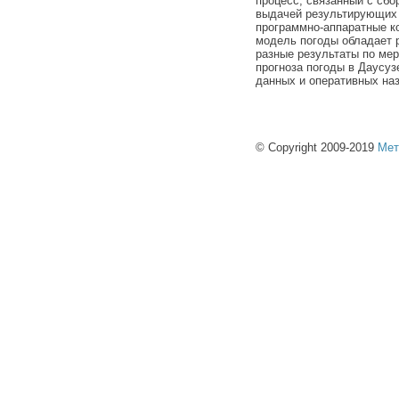
процесс, связанный с сбо
выдачей результирующих 
программно-аппаратные к
модель погоды обладает 
разные результаты по ме
прогноза погоды в Даусу
данных и оперативных на
© Copyright 2009-2019
Мет