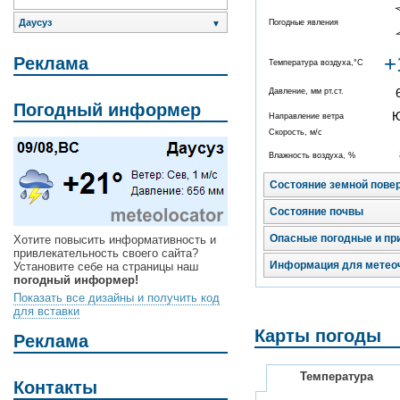
Даусуз
Погодные явления
▼
+
Реклама
Температура воздуха,°C
Давление, мм рт.ст.
Погодный информер
Направление ветра
Скорость, м/с
Влажность воздуха, %
Состояние земной пове
Состояние почвы
Опасные погодные и пр
Хотите повысить информативность и
привлекательность своего сайта?
Информация для метео
Установите себе на страницы наш
погодный информер!
Показать все дизайны и получить код
для вставки
Карты погоды
Реклама
Температура
Контакты