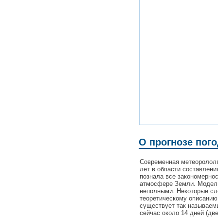
О прогнозе пого
Современная метеорололг
лет в области составлени
познала все закономерно
атмосфере Земли. Модели
неполными. Некоторые с
теоретическому описанию
существует так называемы
сейчас около 14 дней (дв