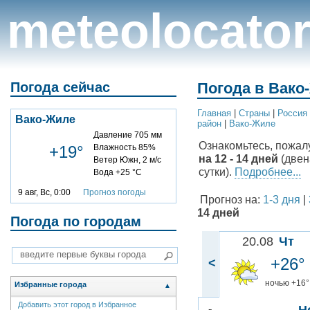
meteolocato
Погода сейчас
Погода в Вако
Главная
|
Cтраны
|
Россия
Вако-Жиле
район
|
Вако-Жиле
Давление 705 мм
Ознакомьтесь, пожал
+19°
Влажность 85%
на 12 - 14 дней
(двен
Ветер Южн, 2 м/с
сутки).
Подробнее...
Вода +25 °C
9 авг, Вс, 0:00
Прогноз погоды
Прогноз на:
1-3 дня
|
14 дней
Погода по городам
20.08
Чт
+26°
<
ночью +16°
Избранные города
▲
Добавить этот город в Избранное