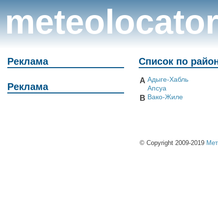
meteolocato
Реклама
Список по райо
Адыге-Хабль
А
Реклама
Апсуа
Вако-Жиле
В
© Copyright 2009-2019
Мет