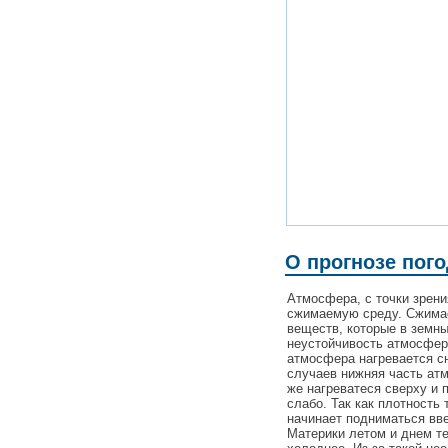
О прогнозе пог
Атмосфера, с точки зрен
сжимаемую среду. Сжимаем
веществ, которые в земн
неустойчивость атмосферы
атмосфера нагревается сн
случаев нижняя часть ат
же нагреватеся сверху и 
слабо. Так как плотность 
начинает подниматься вве
Материки летом и днем те