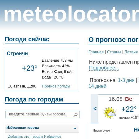
meteolocato
Погода сейчас
О прогнозе по
Главная
|
Cтраны
|
Латвия
Стренчи
Давление 753 мм
Ниже представлен
п
+23°
Влажность 42%
Подробнее...
Ветер Южн, 6 м/с
Вода +20 °C
Прогноз на:
1-3 дня
|
14 дней
10 авг, Пн, 11:00
Прогноз погоды
Погода по городам
16.08
Вс
+22°
<
ночью +18°
Избранные города
▲
Н
Время суток
Добавить этот город в Избранное