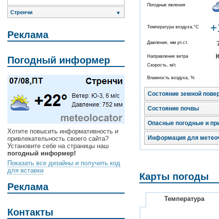
Погодные явления
Стренчи
▼
+
Температура воздуха,°C
Реклама
Давление, мм рт.ст.
Направление ветра
Погодный информер
Скорость, м/с
Влажность воздуха, %
Состояние земной пове
Состояние почвы
Опасные погодные и пр
Хотите повысить информативность и
Информация для метео
привлекательность своего сайта?
Установите себе на страницы наш
погодный информер!
Показать все дизайны и получить код
для вставки
Карты погоды
Реклама
Температура
Контакты