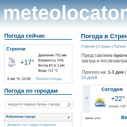
meteolocato
Погода сейчас
Погода в Стрен
Главная
|
Cтраны
|
Латвия
Стренчи
Представляем
прогн
Давление 752 мм
завтра и послезавтра
+17°
Влажность 74%
Ветер Ю-З, 1 м/с
Вода +21 °C
Прогноз на:
1-3 дня
|
14 дней
6 авг, Чт, 22:00
Прогноз погоды
Сегодня
Погода по городам
+22°
<
ночью +16°
В
Избранные города
▲
Время суток
Добавить этот город в Избранное