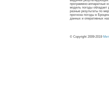
выдачей результирующих 
программно-аппаратные к
модель погоды обладает 
разные результаты по ме
прогноза погоды в Броце
данных и оперативных на
© Copyright 2009-2019
Мет