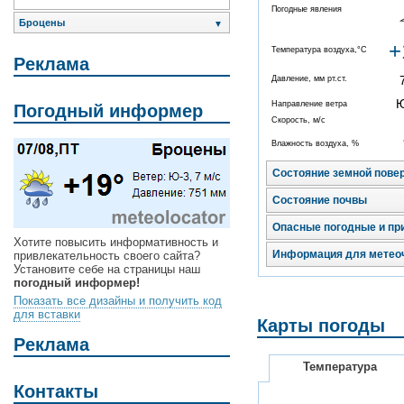
Погодные явления
Броцены
▼
+
Температура воздуха,°C
Реклама
Давление, мм рт.ст.
Направление ветра
Погодный информер
Скорость, м/с
Влажность воздуха, %
Состояние земной пове
Состояние почвы
Опасные погодные и пр
Хотите повысить информативность и
Информация для метео
привлекательность своего сайта?
Установите себе на страницы наш
погодный информер!
Показать все дизайны и получить код
для вставки
Карты погоды
Реклама
Температура
Контакты