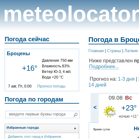
meteolocato
Погода сейчас
Погода в Броц
Главная
|
Cтраны
|
Латвия
Броцены
Ниже представлен
п
Давление 750 мм
Подробнее...
+16°
Влажность 83%
Ветер Ю-З, 4 м/с
Вода +20 °C
Прогноз на:
1-3 дня
|
14 дней
7 авг, Пт, 0:00
Прогноз погоды
09.08
Вс
Погода по городам
+23°
<
ночью +11°
Н
Избранные города
▲
Время суток
Добавить этот город в Избранное