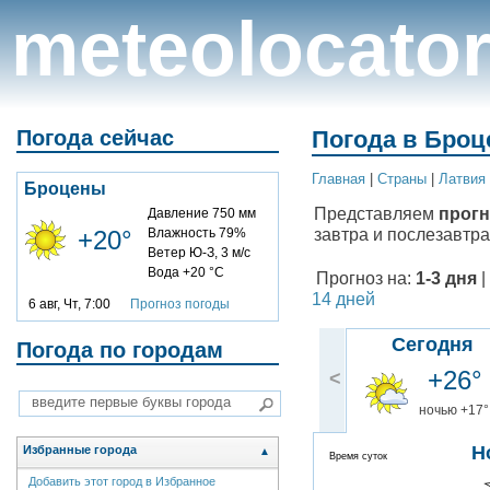
meteolocato
Погода сейчас
Погода в Броц
Главная
|
Cтраны
|
Латвия
Броцены
Представляем
прогн
Давление 750 мм
завтра и послезавтра
+20°
Влажность 79%
Ветер Ю-З, 3 м/с
Вода +20 °C
Прогноз на:
1-3 дня
|
14 дней
6 авг, Чт, 7:00
Прогноз погоды
Сегодня
Погода по городам
+26°
<
ночью +17°
Н
Избранные города
▲
Время суток
Добавить этот город в Избранное