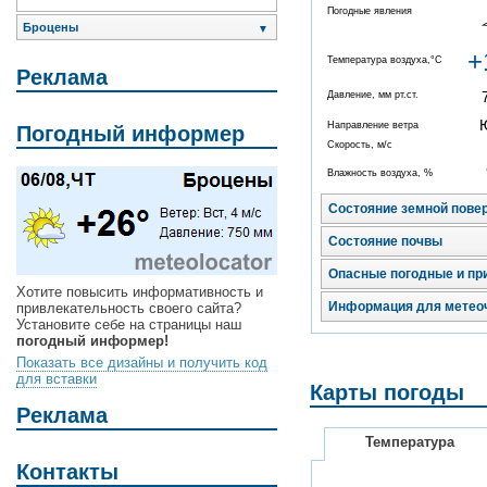
Погодные явления
Броцены
▼
+
Температура воздуха,°C
Реклама
Давление, мм рт.ст.
Направление ветра
Погодный информер
Скорость, м/с
Влажность воздуха, %
Состояние земной пове
Состояние почвы
Опасные погодные и пр
Хотите повысить информативность и
Информация для метео
привлекательность своего сайта?
Установите себе на страницы наш
погодный информер!
Показать все дизайны и получить код
для вставки
Карты погоды
Реклама
Температура
Контакты