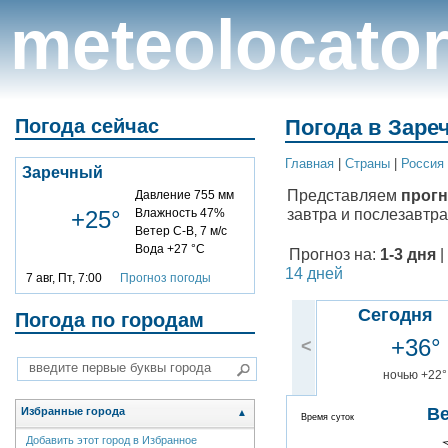
meteolocato
Погода сейчас
Погода в Заре
Главная
|
Cтраны
|
Россия
Заречный
Представляем
прогн
Давление 755 мм
завтра и послезавтра
+25°
Влажность 47%
Ветер С-В, 7 м/с
Вода +27 °C
Прогноз на:
1-3 дня
|
14 дней
7 авг, Пт, 7:00
Прогноз погоды
Сегодня
Погода по городам
+36°
<
ночью +22°
В
Избранные города
▲
Время суток
Добавить этот город в Избранное