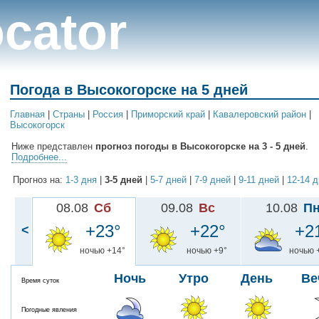
cator
Погода в Высокогорске на 5 дней
Главная
|
Cтраны
|
Россия
|
Приморский край
|
Кавалеровский район
|
Высокогорск
Ниже представлен
прогноз погоды в Высокогорске на 3 - 5 дней
.
Подробнее...
Прогноз на:
1-3 дня
|
3-5 дней
|
5-7 дней
|
7-9 дней
|
9-11 дней
|
12-14 
08.08
Сб
09.08
Вс
10.08
П
+23°
+22°
+2
<
ночью +14°
ночью +9°
ночью 
Ночь
Утро
День
Ве
Время суток
Погодные явления