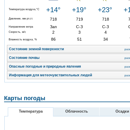
+14°
+19°
+23°
+
Температура воздуха,°C
718
719
718
Давление, мм рт.ст.
Зап
С-З
С-З
Направление ветра
2
3
4
Скорость, м/с
86
51
34
Влажность воздуха, %
Состояние земной поверхности
раз
Состояние почвы
раз
Опасные погодные и природные явления
раз
Информация для метеочувствительных людей
раз
Карты погоды
Температура
Облачность
Осадки