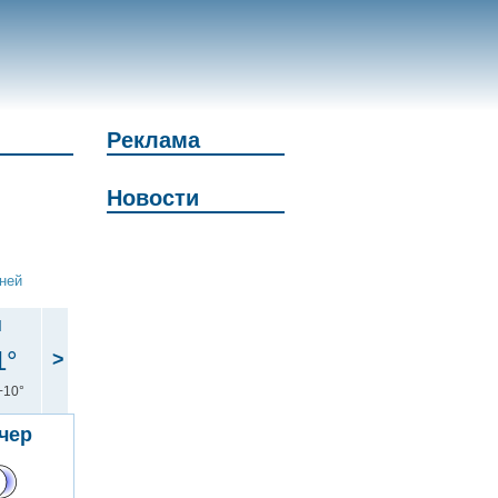
Реклама
Новости
дней
н
1°
>
+10°
чер