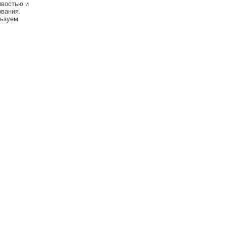
ивостью и
ования.
льзуем