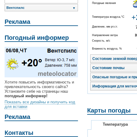
Погодные явления
Вентспилс
▼
+
Температура воздуха,°C
Реклама
Давление, мм рт.ст.
Направление ветра
Погодный информер
Скорость, м/с
Влажность воздуха, %
Состояние земной пове
Состояние почвы
Опасные погодные и пр
Хотите повысить информативность и
Информация для метео
привлекательность своего сайта?
Установите себе на страницы наш
погодный информер!
Показать все дизайны и получить код
для вставки
Карты погоды
Реклама
Температура
Контакты