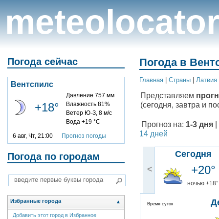
meteolocato
Погода сейчас
Погода в Вент
Главная
|
Cтраны
|
Латвия
Вентспилс
Представляем
прогн
Давление 757 мм
(сегодня, завтра и по
+18°
Влажность 81%
Ветер Ю-З, 8 м/с
Вода +19 °C
Прогноз на:
1-3 дня
|
14 дней
6 авг, Чт, 21:00
Прогноз погоды
Сегодня
Погода по городам
+20°
<
ночью +18°
Д
Избранные города
▲
Время суток
Добавить этот город в Избранное