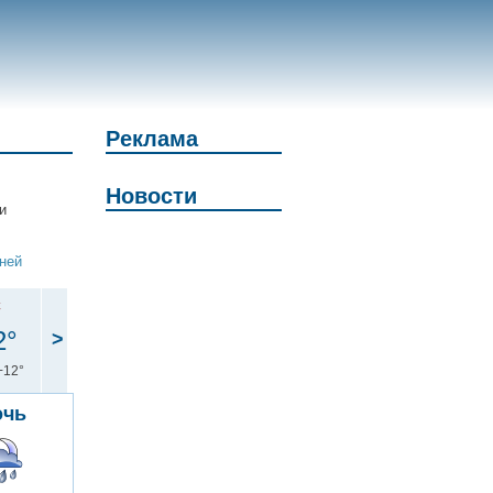
Реклама
Новости
и
дней
с
2°
>
+12°
очь