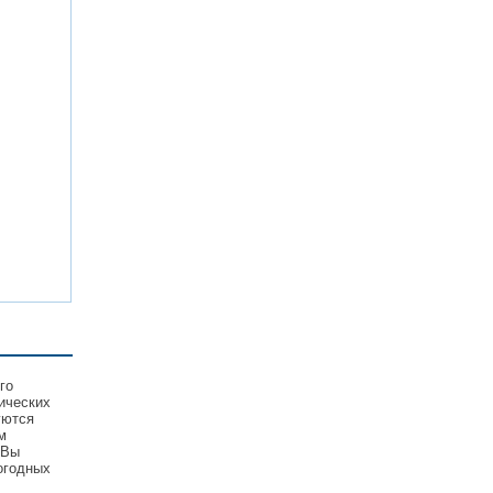
го
ических
уются
м
 Вы
огодных