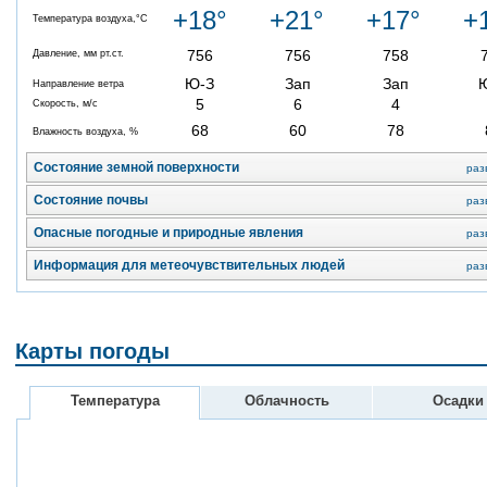
+18°
+21°
+17°
+
Температура воздуха,°C
756
756
758
Давление, мм рт.ст.
Ю-З
Зап
Зап
Направление ветра
5
6
4
Скорость, м/с
68
60
78
Влажность воздуха, %
Состояние земной поверхности
раз
Состояние почвы
раз
Опасные погодные и природные явления
раз
Информация для метеочувствительных людей
раз
Карты погоды
Температура
Облачность
Осадки