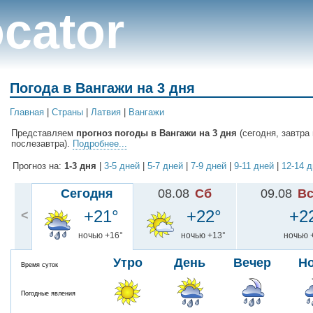
cator
Погода в Вангажи на 3 дня
Главная
|
Cтраны
|
Латвия
|
Вангажи
Представляем
прогноз погоды в Вангажи на 3 дня
(сегодня, завтра 
послезавтра).
Подробнее...
Прогноз на:
1-3 дня
|
3-5 дней
|
5-7 дней
|
7-9 дней
|
9-11 дней
|
12-14 
Сегодня
08.08
Сб
09.08
В
+21°
+22°
+2
<
ночью +16°
ночью +13°
ночью 
Утро
День
Вечер
Н
Время суток
Погодные явления