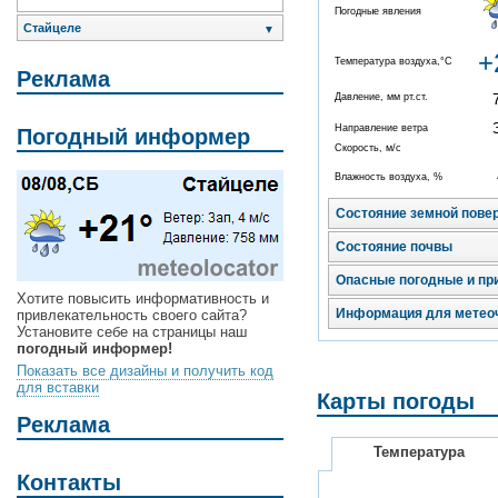
Погодные явления
Стайцеле
▼
+
Температура воздуха,°C
Реклама
Давление, мм рт.ст.
Направление ветра
Погодный информер
Скорость, м/с
Влажность воздуха, %
Состояние земной пове
Состояние почвы
Опасные погодные и пр
Хотите повысить информативность и
Информация для метео
привлекательность своего сайта?
Установите себе на страницы наш
погодный информер!
Показать все дизайны и получить код
для вставки
Карты погоды
Реклама
Температура
Контакты