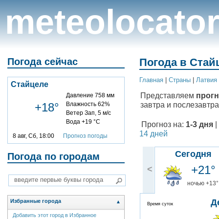
meteolocato
Погода сейчас
Погода в Стай
Главная
|
Cтраны
|
Латвия
Стайцеле
Представляем
прогн
Давление 758 мм
завтра и послезавтра
+18°
Влажность 62%
Ветер Зап, 5 м/с
Вода +19 °C
Прогноз на:
1-3 дня
|
14 дней
8 авг, Сб, 18:00
Прогноз погоды
Сегодня
Погода по городам
+21°
<
ночью +13°
Д
Избранные города
▲
Время суток
Добавить этот город в Избранное