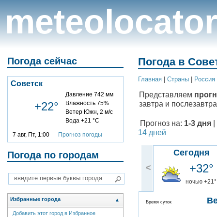
meteolocato
Погода сейчас
Погода в Совет
Главная
|
Cтраны
|
Россия
Советск
Представляем
прогн
Давление 742 мм
завтра и послезавтра
+22°
Влажность 75%
Ветер Южн, 2 м/с
Вода +21 °C
Прогноз на:
1-3 дня
|
14 дней
7 авг, Пт, 1:00
Прогноз погоды
Сегодня
Погода по городам
+32°
<
ночью +21°
В
Избранные города
▲
Время суток
Добавить этот город в Избранное