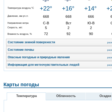
+22°
+16°
+14°
+
Температура воздуха,°C
668
668
666
Давление, мм рт.ст.
С-В
Вст
Ю-В
Направление ветра
5
2
2
Скорость, м/с
72
92
90
Влажность воздуха, %
Состояние земной поверхности
раз
Состояние почвы
раз
Опасные погодные и природные явления
раз
Информация для метеочувствительных людей
раз
Карты погоды
Температура
Облачность
Осадки