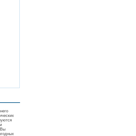
ннего
ических
зуются
м
 Вы
огодных