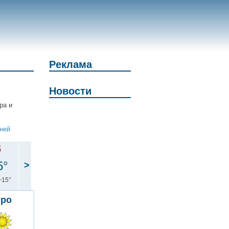
Реклама
Новости
ра и
дней
б
5°
>
+15°
тро