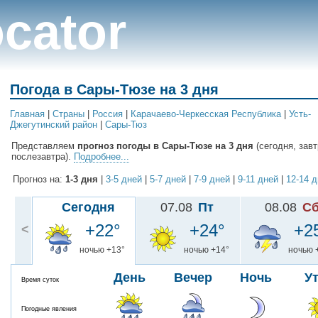
cator
Погода в Сары-Тюзе на 3 дня
Главная
|
Cтраны
|
Россия
|
Карачаево-Черкесская Республика
|
Усть-
Джегутинский район
|
Сары-Тюз
Представляем
прогноз погоды в Сары-Тюзе на 3 дня
(сегодня, завт
послезавтра).
Подробнее...
Прогноз на:
1-3 дня
|
3-5 дней
|
5-7 дней
|
7-9 дней
|
9-11 дней
|
12-14 
Сегодня
07.08
Пт
08.08
С
+22°
+24°
+2
<
ночью +13°
ночью +14°
ночью 
День
Вечер
Ночь
У
Время суток
Погодные явления