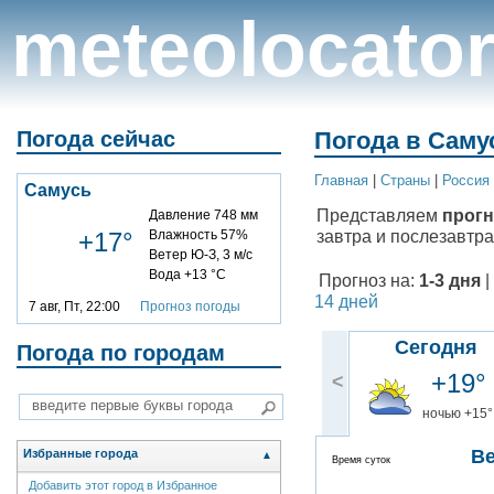
meteolocato
Погода сейчас
Погода в Самус
Главная
|
Cтраны
|
Россия
Самусь
Представляем
прогн
Давление 748 мм
завтра и послезавтра
+17°
Влажность 57%
Ветер Ю-З, 3 м/с
Вода +13 °C
Прогноз на:
1-3 дня
|
14 дней
7 авг, Пт, 22:00
Прогноз погоды
Сегодня
Погода по городам
+19°
<
ночью +15°
В
Избранные города
▲
Время суток
Добавить этот город в Избранное