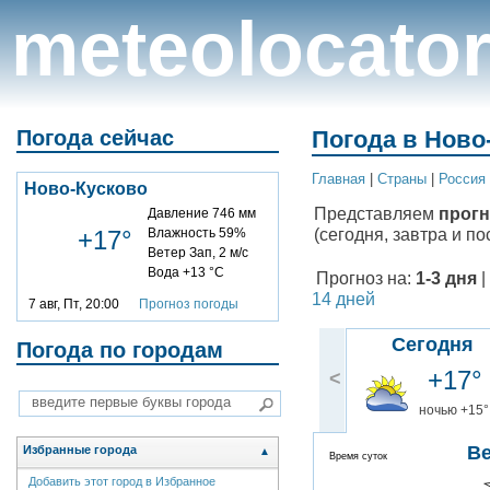
meteolocato
Погода сейчас
Погода в Ново-
Главная
|
Cтраны
|
Россия
Ново-Кусково
Представляем
прогн
Давление 746 мм
(сегодня, завтра и по
+17°
Влажность 59%
Ветер Зап, 2 м/с
Вода +13 °C
Прогноз на:
1-3 дня
|
14 дней
7 авг, Пт, 20:00
Прогноз погоды
Сегодня
Погода по городам
+17°
<
ночью +15°
В
Избранные города
▲
Время суток
Добавить этот город в Избранное