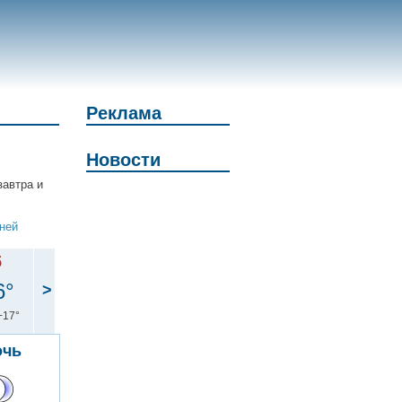
Реклама
Новости
завтра и
дней
б
6°
>
+17°
очь