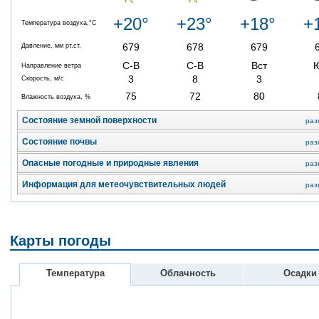
+20°
+23°
+18°
+
Температура воздуха,°C
679
678
679
Давление, мм рт.ст.
С-В
С-В
Вст
Направление ветра
3
8
3
Скорость, м/с
75
72
80
Влажность воздуха, %
Состояние земной поверхности
раз
Состояние почвы
раз
Опасные погодные и природные явления
раз
Информация для метеочувствительных людей
раз
Карты погоды
Температура
Облачность
Осадки