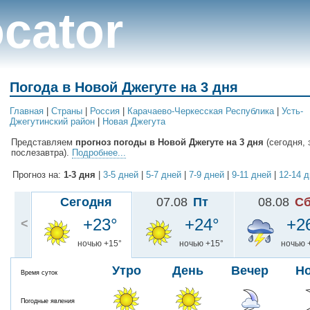
cator
Погода в Новой Джегуте на 3 дня
Главная
|
Cтраны
|
Россия
|
Карачаево-Черкесская Республика
|
Усть-
Джегутинский район
|
Новая Джегута
Представляем
прогноз погоды в Новой Джегуте на 3 дня
(сегодня, 
послезавтра).
Подробнее...
Прогноз на:
1-3 дня
|
3-5 дней
|
5-7 дней
|
7-9 дней
|
9-11 дней
|
12-14 
Сегодня
07.08
Пт
08.08
С
+23°
+24°
+2
<
ночью +15°
ночью +15°
ночью 
Утро
День
Вечер
Н
Время суток
Погодные явления