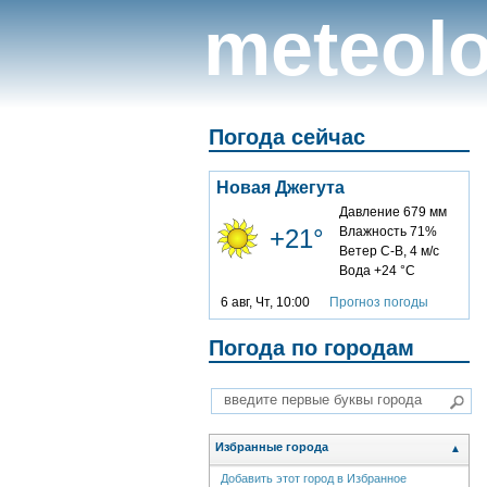
meteolo
Погода сейчас
Новая Джегута
Давление 679 мм
+21°
Влажность 71%
Ветер С-В, 4 м/с
Вода +24 °C
6 авг, Чт, 10:00
Прогноз погоды
Погода по городам
Избранные города
▲
Добавить этот город в Избранное