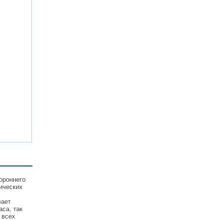
ороннего
ических
лает
са, так
 всех