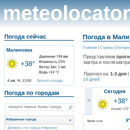
meteolocato
Погода сейчас
Погода в Мали
Главная
|
Cтраны
|
Белару
Малиновка
Представляем
прогн
Давление 749 мм
завтра и послезавтра
+38°
Влажность 23%
Ветер Зап, 1 м/с
Вода +24 °C
Прогноз на:
1-3 дня
|
14 дней
6 авг, Чт, 13:00
Прогноз погоды
Сегодня
Погода по городам
+38°
<
ночью +23°
У
Избранные города
▲
Время суток
Добавить этот город в Избранное