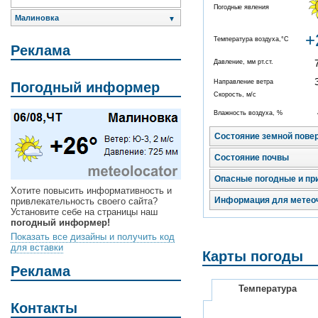
Погодные явления
Малиновка
▼
+
Температура воздуха,°C
Реклама
Давление, мм рт.ст.
Направление ветра
Погодный информер
Скорость, м/с
Влажность воздуха, %
Состояние земной пове
Состояние почвы
Опасные погодные и пр
Хотите повысить информативность и
Информация для метео
привлекательность своего сайта?
Установите себе на страницы наш
погодный информер!
Показать все дизайны и получить код
для вставки
Карты погоды
Реклама
Температура
Контакты