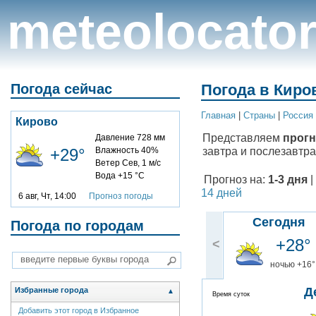
meteolocato
Погода сейчас
Погода в Киров
Главная
|
Cтраны
|
Россия
Кирово
Представляем
прогн
Давление 728 мм
завтра и послезавтра
+29°
Влажность 40%
Ветер Сев, 1 м/с
Вода +15 °C
Прогноз на:
1-3 дня
|
14 дней
6 авг, Чт, 14:00
Прогноз погоды
Сегодня
Погода по городам
+28°
<
ночью +16°
Д
Избранные города
▲
Время суток
Добавить этот город в Избранное