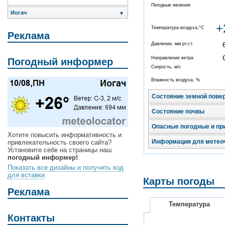
Погодные явления
Иогач
▼
+
Температура воздуха,°C
Реклама
Давление, мм рт.ст.
Направление ветра
Погодный информер
Скорость, м/с
Влажность воздуха, %
Состояние земной пове
Состояние почвы
Опасные погодные и пр
Хотите повысить информативность и
Информация для метео
привлекательность своего сайта?
Установите себе на страницы наш
погодный информер!
Показать все дизайны и получить код
для вставки
Карты погоды
Реклама
Температура
Контакты