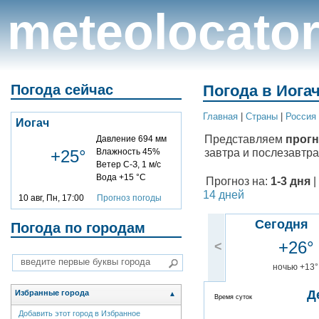
meteolocato
Погода сейчас
Погода в Иогач
Главная
|
Cтраны
|
Россия
Иогач
Представляем
прогн
Давление 694 мм
завтра и послезавтра
+25°
Влажность 45%
Ветер С-З, 1 м/с
Вода +15 °C
Прогноз на:
1-3 дня
|
14 дней
10 авг, Пн, 17:00
Прогноз погоды
Сегодня
Погода по городам
+26°
<
ночью +13°
Д
Избранные города
▲
Время суток
Добавить этот город в Избранное